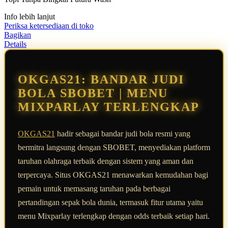
bintang,
nilai
Info lebih lanjut
rating
rata-
Periksa ketersediaan di toko
rata.
Bagikan
Read
Details
13
Reviews.
Tautan
halaman
OKGAS21: BANDAR JUDI
yang
sama.
BOLA SBOBET | MENU
MIXPARLAY TERLENGKAP
OKGAS21
hadir sebagai bandar judi bola resmi yang
bermitra langsung dengan SBOBET, menyediakan platform
taruhan olahraga terbaik dengan sistem yang aman dan
terpercaya. Situs OKGAS21 menawarkan kemudahan bagi
pemain untuk memasang taruhan pada berbagai
pertandingan sepak bola dunia, termasuk fitur utama yaitu
menu Mixparlay terlengkap dengan odds terbaik setiap hari.