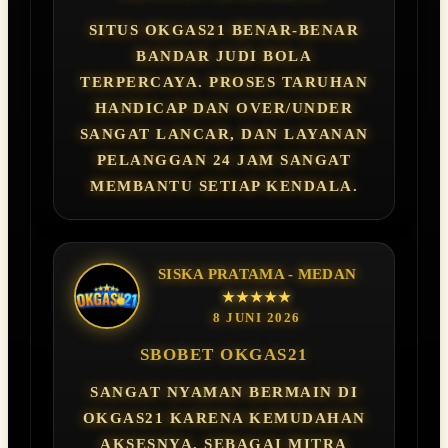
SITUS OKGAS21 BENAR-BENAR
BANDAR JUDI BOLA
TERPERCAYA. PROSES TARUHAN
HANDICAP DAN OVER/UNDER
SANGAT LANCAR, DAN LAYANAN
PELANGGAN 24 JAM SANGAT
MEMBANTU SETIAP KENDALA.
SISKA PRATAMA - MEDAN
★★★★★
8 JUNI 2026
SBOBET OKGAS21
SANGAT NYAMAN BERMAIN DI
OKGAS21 KARENA KEMUDAHAN
AKSESNYA. SEBAGAI MITRA