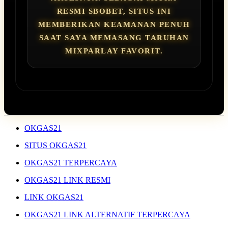
RESMI SBOBET, SITUS INI
MEMBERIKAN KEAMANAN PENUH
SAAT SAYA MEMASANG TARUHAN
MIXPARLAY FAVORIT.
OKGAS21
SITUS OKGAS21
OKGAS21 TERPERCAYA
OKGAS21 LINK RESMI
LINK OKGAS21
OKGAS21 LINK ALTERNATIF TERPERCAYA