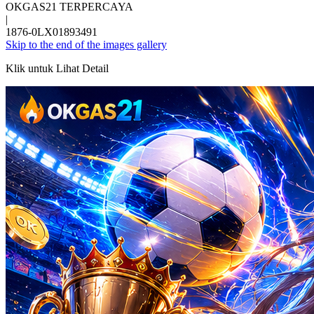
OKGAS21 TERPERCAYA
|
1876-0LX01893491
Skip to the end of the images gallery
Klik untuk Lihat Detail