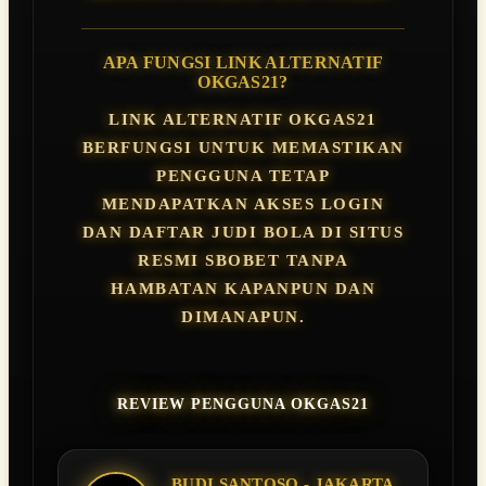
APA FUNGSI LINK ALTERNATIF
OKGAS21?
LINK ALTERNATIF OKGAS21
BERFUNGSI UNTUK MEMASTIKAN
PENGGUNA TETAP
MENDAPATKAN AKSES LOGIN
DAN DAFTAR JUDI BOLA DI SITUS
RESMI SBOBET TANPA
HAMBATAN KAPANPUN DAN
DIMANAPUN.
REVIEW PENGGUNA OKGAS21
BUDI SANTOSO - JAKARTA