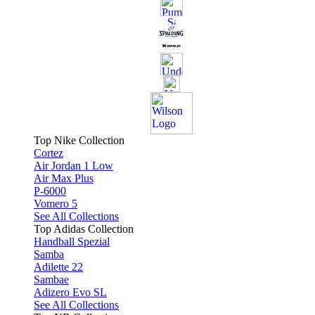
Top Nike Collection
Cortez
Air Jordan 1 Low
Air Max Plus
P-6000
Vomero 5
See All Collections
Top Adidas Collection
Handball Spezial
Samba
Adilette 22
Sambae
Adizero Evo SL
See All Collections