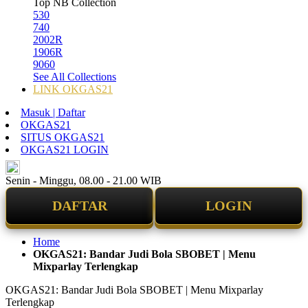
Top NB Collection
530
740
2002R
1906R
9060
See All Collections
LINK OKGAS21
Masuk | Daftar
OKGAS21
SITUS OKGAS21
OKGAS21 LOGIN
ID
Senin - Minggu, 08.00 - 21.00 WIB
DAFTAR
LOGIN
Home
OKGAS21: Bandar Judi Bola SBOBET | Menu
Mixparlay Terlengkap
OKGAS21: Bandar Judi Bola SBOBET | Menu Mixparlay
Terlengkap